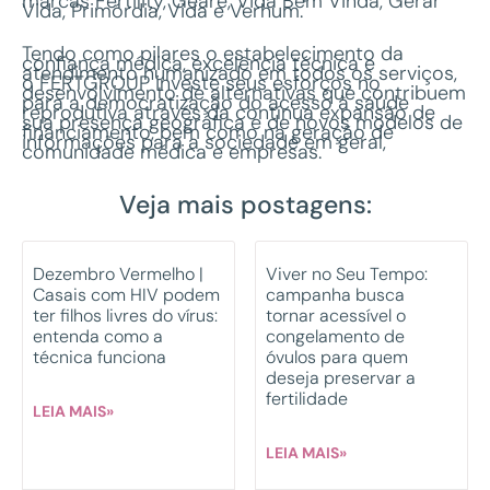
marcas Fertility, Geare, Vida Bem Vinda, Gerar
Vida, Primórdia, Vida e Verhum.
Tendo como pilares o estabelecimento da
confiança médica, excelência técnica e
atendimento humanizado em todos os serviços,
o FERTGROUP investe seus esforços no
desenvolvimento de alternativas que contribuem
para a democratização do acesso à saúde
reprodutiva através da contínua expansão de
sua presença geográfica e de novos modelos de
financiamento, bem como na geração de
informações para a sociedade em geral,
comunidade médica e empresas.
Veja mais postagens:
Dezembro Vermelho |
Viver no Seu Tempo:
Casais com HIV podem
campanha busca
ter filhos livres do vírus:
tornar acessível o
entenda como a
congelamento de
técnica funciona
óvulos para quem
deseja preservar a
fertilidade
LEIA MAIS»
LEIA MAIS»