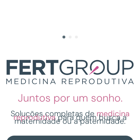
1
2
3
Juntos por um sonho.
Soluções completas de
medicina
reprodutiva
para quem busca a
maternidade ou a paternidade.