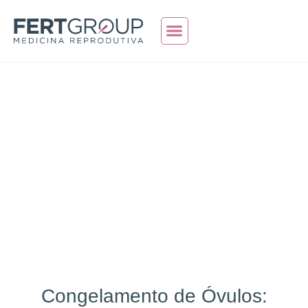
Quem Somos
Teste de Fertilidade
Congelamento de Óvulos: